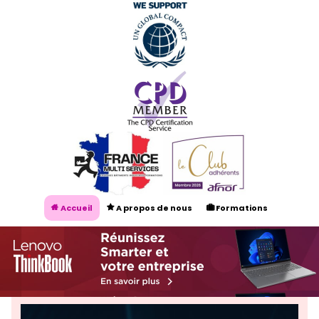
Accueil
A propos de nous
Formations



Audit énergétique NF EN 16247
Certification ISO 50001


Nos Experts
Contacts
Prendre rendez-vous


