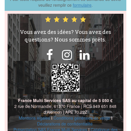
veuillez remplir ce
formulaire
.
Vous avez des idées? Vous avez des
questions? Nous sommes prêts.



France Multi Services SAS au capital de 5 050 €
2 rue de Normandie, 61370 France | RCS 949 651 848
d'Alençon | APE 70.22Z
Mentions légales
I
Conditions générales de
vente
I
Déclarations de confidentialité
Présentation SAS France Multi Services
I
Catalogue des